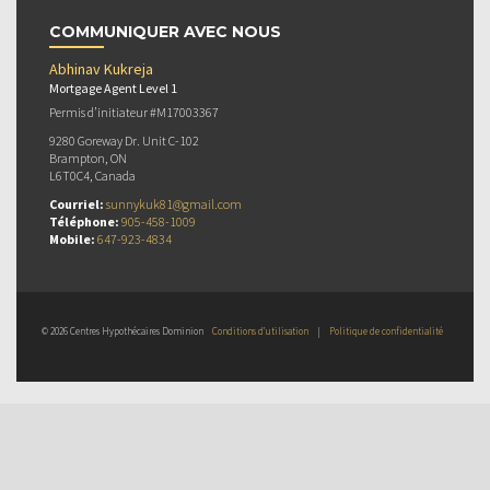
COMMUNIQUER AVEC NOUS
Abhinav Kukreja
Mortgage Agent Level 1
Permis d’initiateur #M17003367
9280 Goreway Dr. Unit C-102
Brampton, ON
L6T0C4, Canada
Courriel:
sunnykuk81@gmail.com
Téléphone:
905-458-1009
Mobile:
647-923-4834
© 2026 Centres Hypothécaires Dominion
Conditions d’utilisation
|
Politique de confidentialité