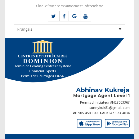
Chaque franchise est autonome et indépendante
Français
Dominion Lending Centres Keystone
Financial Experts
Permis de Courtage #13654
Abhinav Kukreja
Mortgage Agent Level 1
Permis d’initiateur #M17003367
sunnykuk81@gmail.com
Tel:
905-458-1009
Cell:
647-923-4834